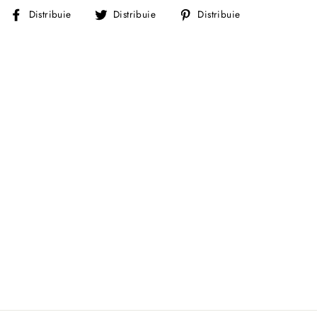
Distribuie
Distribuie
Distribuie
Distribuie
Distribuie
Distribuie
pe
pe
pe
Facebook
Twitter
Pinterest