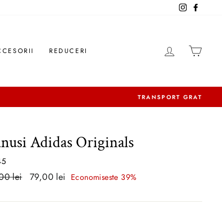
Instagram
Facebo
AUTENTIFI
COS 
CCESORII
REDUCERI
nusi Adidas Originals
45
00 lei
Pret
79,00 lei
Economiseste 39%
al
reducere