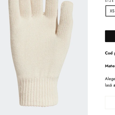
SIZE
XS
Cod 
Mate
Alege
lasă