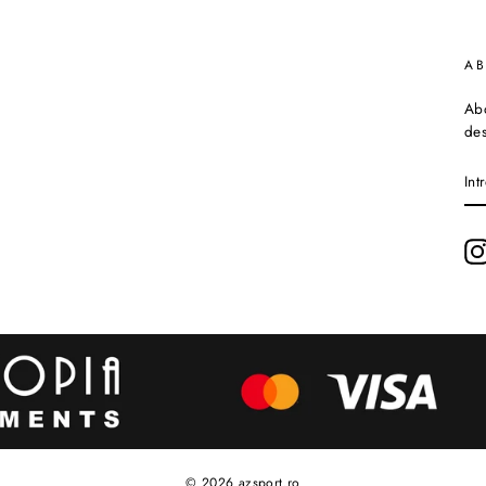
A
Abo
des
IN
EM
DU
© 2026 azsport.ro