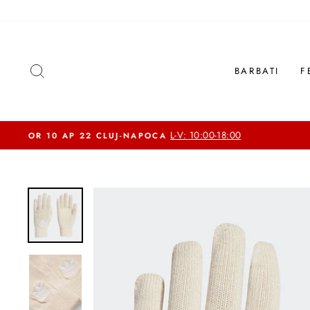
Sari
la
continut
CAUTA
BARBATI
F