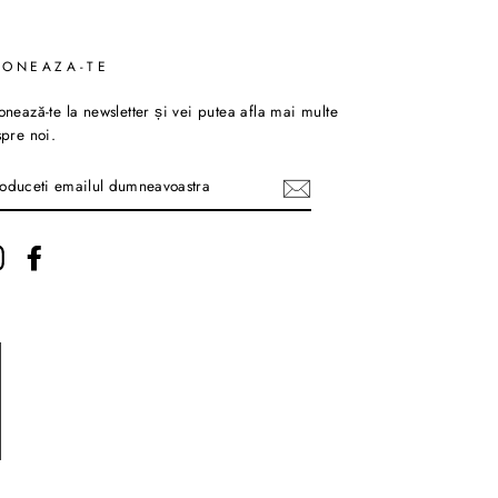
BONEAZA-TE
nează-te la newsletter și vei putea afla mai multe
pre noi.
TRODUCETI
AILUL
MNEAVOASTRA
Instagram
Facebook